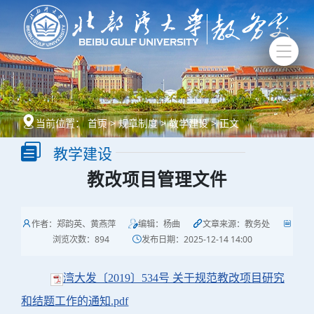
当前位置：
首页
>
规章制度
>
教学建设
>
正文
教学建设
教改项目管理文件
作者：郑韵英、黄燕萍
编辑：杨曲
文章来源：教务处
浏览次数：
894
发布日期：2025-12-14 14:00
湾大发〔2019〕534号 关于规范教改项目研究
和结题工作的通知.pdf